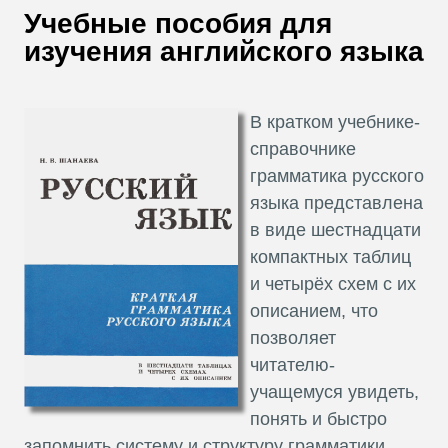
В
Учебные пособия для
Т
изучения английского языка
В кратком учебнике-
справочнике
грамматика русского
языка представлена
в виде шестнадцати
компактных таблиц
и четырёх схем с их
описанием, что
позволяет
читателю-
учащемуся увидеть,
понять и быстро
запомнить систему и структуру грамматики