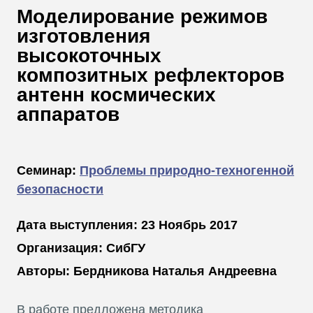
В
Моделирование режимов
Т
изготовления
высокоточных
композитных рефлекторов
антенн космических
аппаратов
Семинар:
Проблемы природно-техногенной
безопасности
Дата выступления: 23 Ноябрь 2017
Организация: СибГУ
Авторы: Бердникова Наталья Андреевна
В работе предложена методика