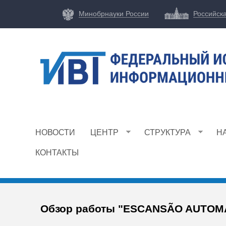
Минобрнауки России
Российск
Ф
И
НОВОСТИ
ЦЕНТР
СТРУКТУРА
Н
Ц
И
КОНТАКТЫ
В
Т
Обзор работы "ESCANSÃO AUTOM