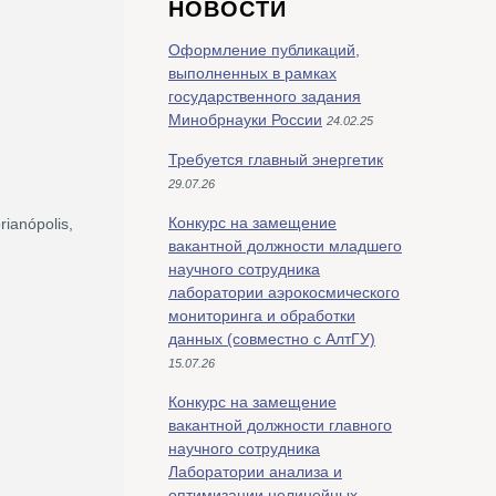
НОВОСТИ
Оформление публикаций,
выполненных в рамках
государственного задания
Минобрнауки России
24.02.25
Требуется главный энергетик
29.07.26
Конкурс на замещение
ianópolis,
вакантной должности младшего
научного сотрудника
лаборатории аэрокосмического
мониторинга и обработки
данных (совместно с АлтГУ)
15.07.26
Конкурс на замещение
вакантной должности главного
научного сотрудника
Лаборатории анализа и
оптимизации нелинейных