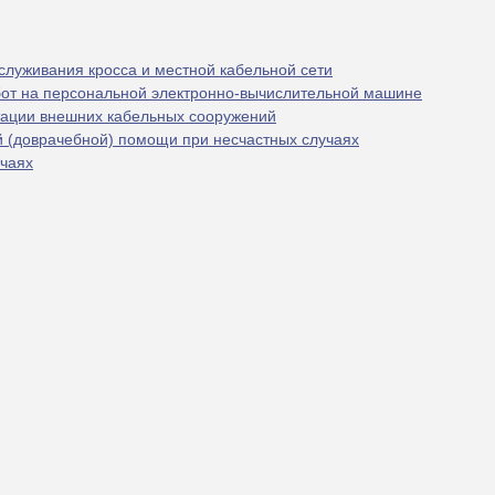
бслуживания кросса и местной кабельной сети
бот на персональной электронно-вычислительной машине
атации внешних кабельных сооружений
й (доврачебной) помощи при несчастных случаях
учаях