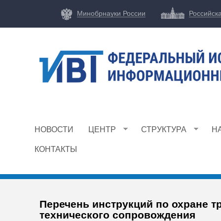
Минобрнауки России
Российск
Ф
И
НОВОСТИ
ЦЕНТР
СТРУКТУРА
Н
Ц
И
КОНТАКТЫ
В
Т
Перечень инструкций по охране т
технического сопровождения