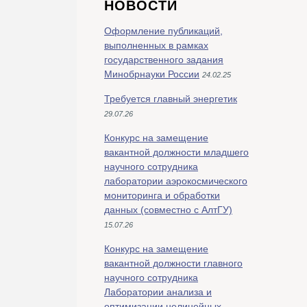
НОВОСТИ
Оформление публикаций,
выполненных в рамках
государственного задания
Минобрнауки России
24.02.25
Требуется главный энергетик
29.07.26
Конкурс на замещение
вакантной должности младшего
научного сотрудника
лаборатории аэрокосмического
мониторинга и обработки
данных (совместно с АлтГУ)
15.07.26
Конкурс на замещение
вакантной должности главного
научного сотрудника
Лаборатории анализа и
оптимизации нелинейных