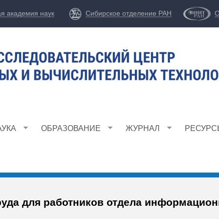
Перейти
ая академия наук
Сибирское отделение РАН
О
к
основному
содержанию
АУКА
ОБРАЗОВАНИЕ
ЖУРНАЛ
РЕСУРС
руда для работников отдела информацион