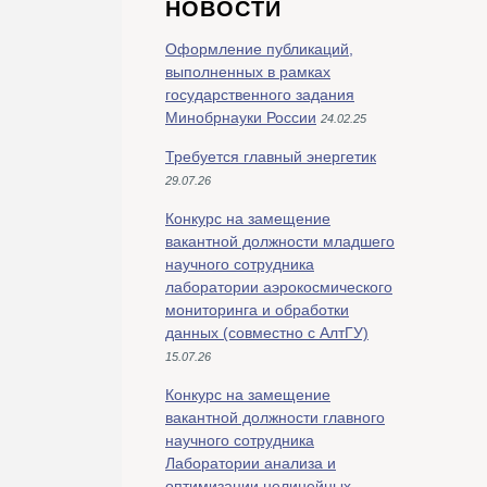
НОВОСТИ
Оформление публикаций,
выполненных в рамках
государственного задания
Минобрнауки России
24.02.25
Требуется главный энергетик
29.07.26
Конкурс на замещение
вакантной должности младшего
научного сотрудника
лаборатории аэрокосмического
мониторинга и обработки
данных (совместно с АлтГУ)
15.07.26
Конкурс на замещение
вакантной должности главного
научного сотрудника
Лаборатории анализа и
оптимизации нелинейных