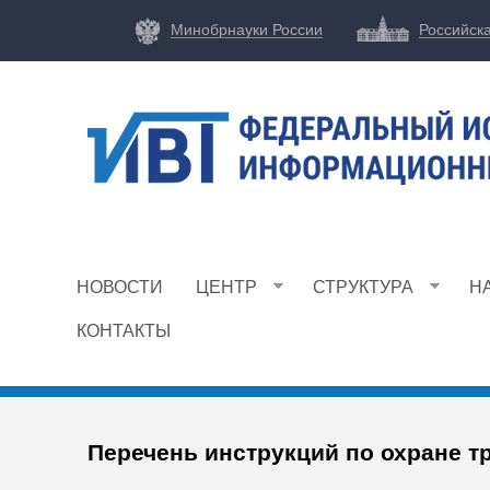
Минобрнауки России
Российск
Ф
И
НОВОСТИ
ЦЕНТР
СТРУКТУРА
Н
Ц
И
КОНТАКТЫ
В
Т
Перечень инструкций по охране т