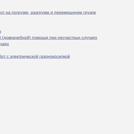
т на погрузке, разгрузке и перемещении грузов
о
й (доврачебной) помощи при несчастных случаях
учаях
от с электрической газонокосилкой