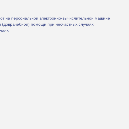
бот на персональной электронно-вычислительной машине
й (доврачебной) помощи при несчастных случаях
учаях