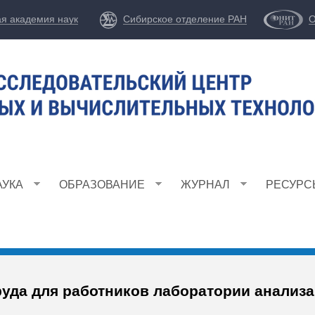
Перейти
ая академия наук
Сибирское отделение РАН
О
к
основному
содержанию
АУКА
ОБРАЗОВАНИЕ
ЖУРНАЛ
РЕСУРС
руда для работников лаборатории анализа