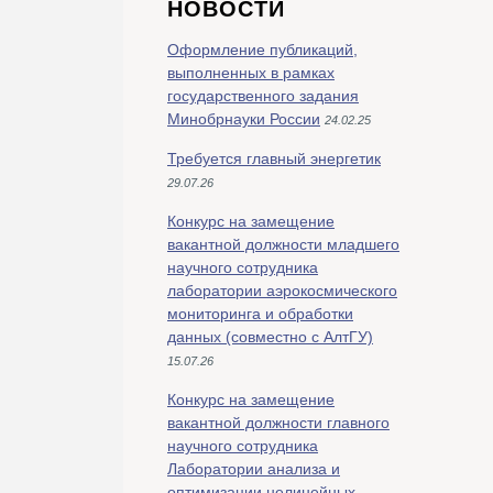
НОВОСТИ
Оформление публикаций,
выполненных в рамках
государственного задания
Минобрнауки России
24.02.25
Требуется главный энергетик
29.07.26
Конкурс на замещение
вакантной должности младшего
научного сотрудника
лаборатории аэрокосмического
мониторинга и обработки
данных (совместно с АлтГУ)
15.07.26
Конкурс на замещение
вакантной должности главного
научного сотрудника
Лаборатории анализа и
оптимизации нелинейных