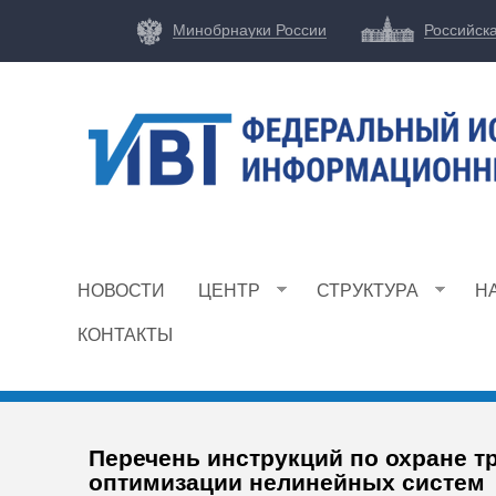
Минобрнауки России
Российск
Ф
И
НОВОСТИ
ЦЕНТР
СТРУКТУРА
Н
Ц
И
КОНТАКТЫ
В
Т
Перечень инструкций по охране т
оптимизации нелинейных систем