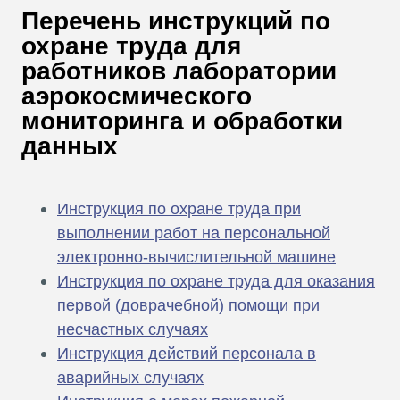
В
Перечень инструкций по
Т
охране труда для
работников лаборатории
аэрокосмического
мониторинга и обработки
данных
Инструкция по охране труда при
выполнении работ на персональной
электронно-вычислительной машине
Инструкция по охране труда для оказания
первой (доврачебной) помощи при
несчастных случаях
Инструкция действий персонала в
аварийных случаях