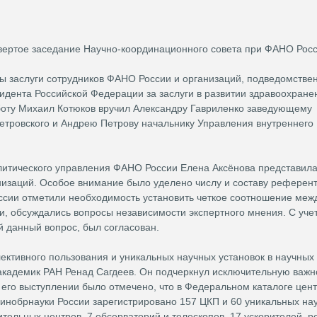
твертое заседание Научно-координационного совета при ФАНО Рос
ы заслуги сотрудников ФАНО России и организаций, подведомстве
идента Российской Федерации за заслуги в развитии здравоохране
оту Михаил Котюков вручил Александру Гавриленко заведующему
Петровского и Андрею Петрову начальнику Управления внутреннего
литического управления ФАНО России Елена Аксёнова представила
низаций. Особое внимание было уделено числу и составу референт
уссии отметили необходимость установить четкое соотношение меж
и, обсуждались вопросы независимости экспертного мнения. С уче
 данный вопрос, был согласован.
ективного пользования и уникальных научных установок в научных
 академик РАН Ренад Сагдеев. Он подчеркнул исключительную важн
 его выступлении было отмечено, что в Федеральном каталоге цен
инобрнауки России зарегистрировано 157 ЦКП и 60 уникальных на
тельных центров, 7 обсерваторий и телескопов, 17 ускорителей, р