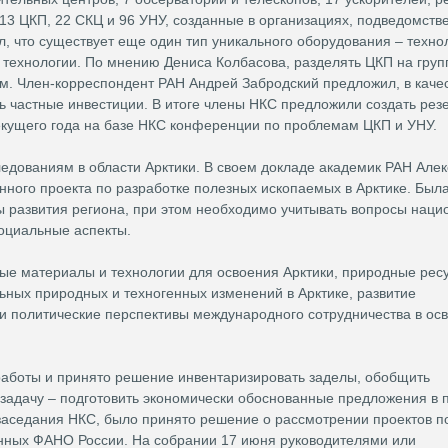
13 ЦКП, 22 СКЦ и 96 УНУ, созданные в организациях, подведомств
 что существует еще один тип уникального оборудования – техно
 технологии. По мнению Дениса Колбасова, разделять ЦКП на груп
м. Член-корреспондент РАН Андрей Забродский предложил, в каче
 частные инвестиции. В итоге члены НКС предложили создать рез
екущего года на базе НКС конференции по проблемам ЦКП и УНУ.
едованиям в области Арктики. В своем докладе академик РАН Але
нного проекта по разработке полезных ископаемых в Арктике. Был
ы развития региона, при этом необходимо учитывать вопросы наци
социальные аспекты.
е материалы и технологии для освоения Арктики, природные рес
льных природных и техногенных изменений в Арктике, развитие
 и политические перспективы международного сотрудничества в ос
аботы и принято решение инвентаризировать заделы, обобщить
 задачу – подготовить экономически обоснованные предложения в
о заседания НКС, было принято решение о рассмотрении проектов п
енных ФАНО России. На собрании 17 июня руководителями или