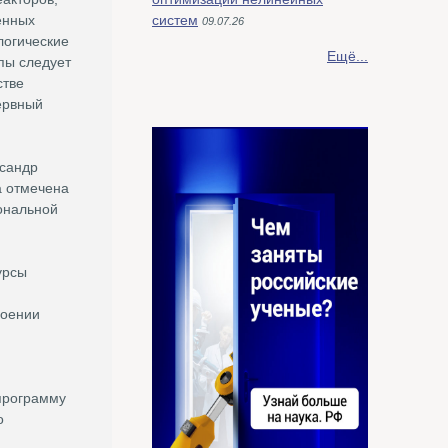
енных
систем
09.07.26
логические
Ещё...
пы следует
стве
ервный
ксандр
а отмечена
ональной
урсы
воении
 программу
о