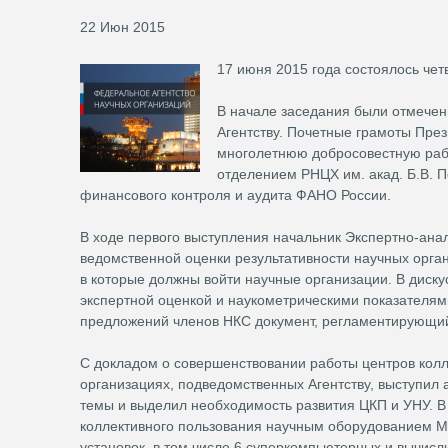
22 Июн 2015
17 июня 2015 года состоялось че
В начале заседания были отмечен
Агентству. Почетные грамоты През
многолетнюю добросовестную раб
отделением РНЦХ им. акад. Б.В. 
финансового контроля и аудита ФАНО России.
В ходе первого выступления начальник Экспертно-ана
ведомственной оценки результативности научных орга
в которые должны войти научные организации. В диск
экспертной оценкой и наукометрическими показателям
предложений членов НКС документ, регламентирующий
С докладом о совершенствовании работы центров колл
организациях, подведомственных Агентству, выступил
темы и выделил необходимость развития ЦКП и УНУ. В
коллективного пользования научным оборудованием М
установок, в том числе 6 суперкомпьютерных и вычисли