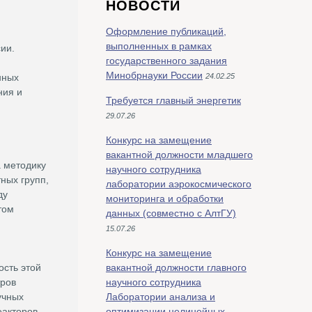
НОВОСТИ
Оформление публикаций,
выполненных в рамках
сии.
государственного задания
Минобрнауки России
нных
24.02.25
ния и
Требуется главный энергетик
29.07.26
Конкурс на замещение
вакантной должности младшего
 методику
научного сотрудника
ных групп,
лаборатории аэрокосмического
ду
мониторинга и обработки
том
данных (совместно с АлтГУ)
15.07.26
Конкурс на замещение
ость этой
вакантной должности главного
тров
научного сотрудника
учных
Лаборатории анализа и
еакторов,
оптимизации нелинейных