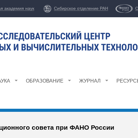
Перейти
ая академия наук
Сибирское отделение РАН
О
к
основному
содержанию
АУКА
ОБРАЗОВАНИЕ
ЖУРНАЛ
РЕСУРС
ационного совета при ФАНО России