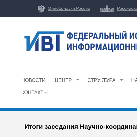
Минобрнауки России
Российск
Ф
И
НОВОСТИ
ЦЕНТР
СТРУКТУРА
Н
Ц
И
КОНТАКТЫ
В
Т
Итоги заседания Научно-координ