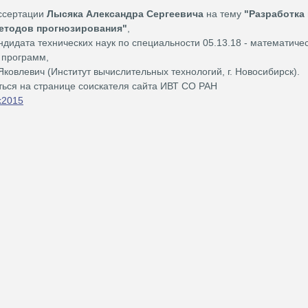
ссертации
Лысяка Александра Сергеевича
на тему
"
Разработка
етодов прогнозирования
"
,
ндидата технических наук по специальности 05.13.18 - математиче
 программ,
 Яковлевич (Институт вычислительных технологий, г. Новосибирск).
ься на странице соискателя сайта ИВТ СО РАН
ak2015