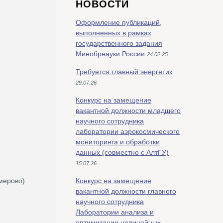
НОВОСТИ
Оформление публикаций,
выполненных в рамках
государственного задания
Минобрнауки России
24.02.25
Требуется главный энергетик
29.07.26
Конкурс на замещение
вакантной должности младшего
научного сотрудника
лаборатории аэрокосмического
мониторинга и обработки
данных (совместно с АлтГУ)
15.07.26
мерово).
Конкурс на замещение
вакантной должности главного
научного сотрудника
Лаборатории анализа и
оптимизации нелинейных