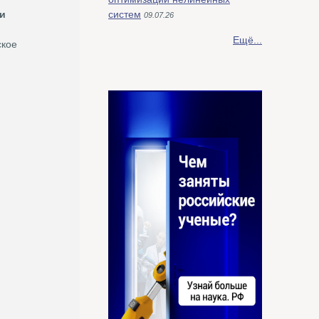
 и
систем
09.07.26
Ещё...
ское