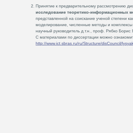
Принятие к предварительному рассмотрению ди
исследование теоретико-информационных м
представленной на соискание ученой степени ка
моделирование, численные методы и комплексы
научный руководитель д.т.н., проф. Рябко Борис
С материалами по диссертации можно ознакомит
http://www.ict.sbras.ru/ru/Structure/disCouncil/lysy