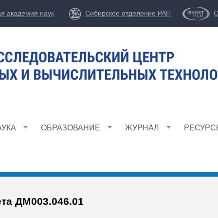
Перейти
ая академия наук
Сибирское отделение РАН
О
к
основному
содержанию
АУКА
ОБРАЗОВАНИЕ
ЖУРНАЛ
РЕСУРС
та ДМ003.046.01