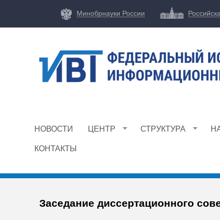
Минобрнауки России
Российск
Ф
И
НОВОСТИ
ЦЕНТР
СТРУКТУРА
Н
Ц
И
КОНТАКТЫ
В
Т
Заседание диссертационного сове