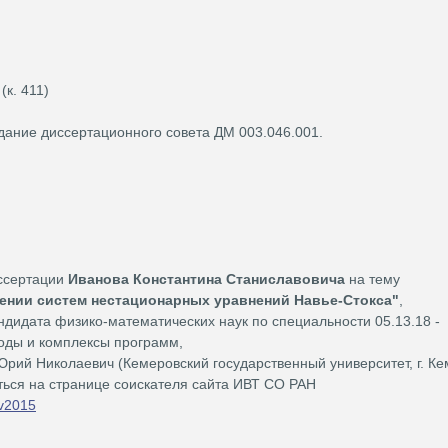
к. 411)
едание диссертационного совета ДМ 003.046.001.
ссертации
Иванова Константина Станиславовича
на тему
ении систем нестационарных уравнений Навье-Стокса
"
,
ндидата физико-математических наук по специальности 05.13.18 -
оды и комплексы программ,
Юрий Николаевич (Кемеровский государственный университет, г. Ке
ься на странице соискателя сайта ИВТ СО РАН
ov2015