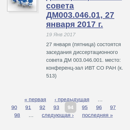
совета
ДМ003.046.01, 27
января 2017 г.
19 Янв 2017
27 января (пятница) состоятся
заседания диссертационного
совета ДМ 003.046.001. место:
конференц-зал ИВТ СО РАН (к.
513)
« первая
‹ предыдущая
…
С
90
91
92
93
94
95
96
97
т
98
…
следующая ›
последняя »
р