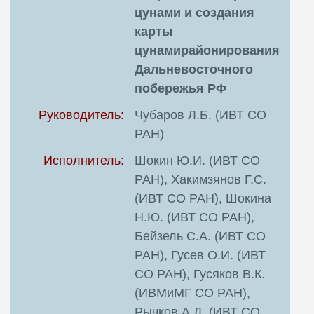
цунами и создания
карты
цунамирайонирования
Дальневосточного
побережья РФ
Руководитель:
Чубаров Л.Б. (ИВТ СО
РАН)
Исполнитель:
Шокин Ю.И. (ИВТ СО
РАН), Хакимзянов Г.С.
(ИВТ СО РАН), Шокина
Н.Ю. (ИВТ СО РАН),
Бейзель С.А. (ИВТ СО
РАН), Гусев О.И. (ИВТ
СО РАН), Гусяков В.К.
(ИВМиМГ СО РАН),
Рычков А.Д. (ИВТ СО