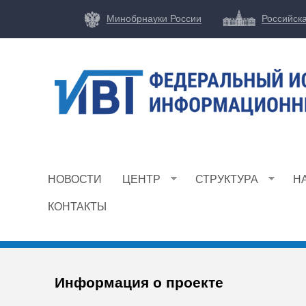
Минобрнауки России
Российск
Ф
И
НОВОСТИ
ЦЕНТР
СТРУКТУРА
Н
Ц
И
КОНТАКТЫ
В
Т
Информация о проекте