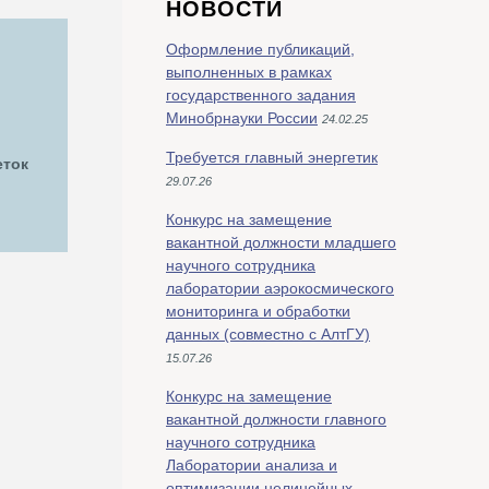
НОВОСТИ
Оформление публикаций,
выполненных в рамках
государственного задания
Минобрнауки России
24.02.25
Требуется главный энергетик
еток
29.07.26
Конкурс на замещение
вакантной должности младшего
научного сотрудника
лаборатории аэрокосмического
мониторинга и обработки
данных (совместно с АлтГУ)
15.07.26
Конкурс на замещение
вакантной должности главного
научного сотрудника
Лаборатории анализа и
оптимизации нелинейных