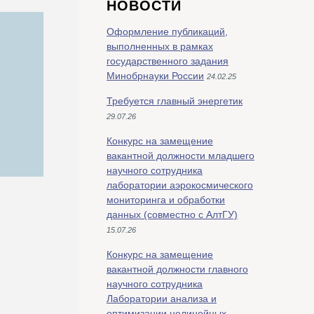
НОВОСТИ
Оформление публикаций,
выполненных в рамках
государственного задания
Минобрнауки России
24.02.25
Требуется главный энергетик
29.07.26
Конкурс на замещение
вакантной должности младшего
научного сотрудника
лаборатории аэрокосмического
мониторинга и обработки
данных (совместно с АлтГУ)
15.07.26
Конкурс на замещение
вакантной должности главного
научного сотрудника
Лаборатории анализа и
оптимизации нелинейных