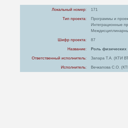
Локальный номер:
171
Тип проекта:
Программы и прое
Интеграционные п
Междисциплинарны
Шифр проекта:
87
Название:
Роль физических 
Ответственный исполнитель:
Запара Т.А. (КТИ В
Исполнитель:
Вечкапова С.О. (К