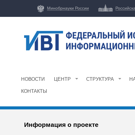
Минобрнауки России
Российск
Ф
И
НОВОСТИ
ЦЕНТР
СТРУКТУРА
Н
Ц
И
КОНТАКТЫ
В
Т
Информация о проекте