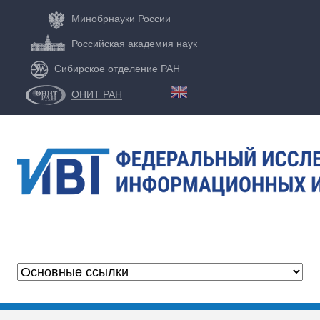
Перейти
Минобрнауки России
к
Российская академия наук
основному
Сибирское отделение РАН
содержанию
ОНИТ РАН
Ф
И
Ц
И