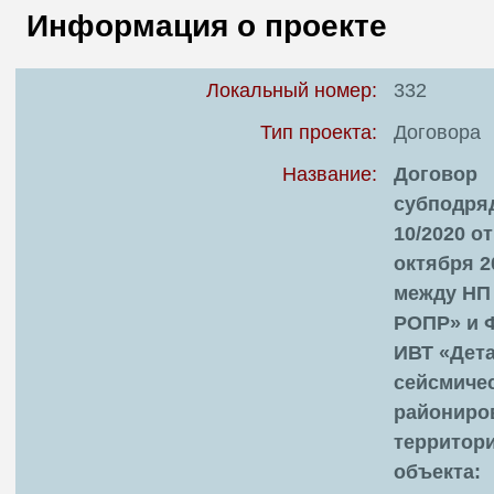
В
Информация о проекте
Т
Локальный номер:
332
Тип проекта:
Договора
Название:
Договор
субподря
10/2020 от
октября 20
между НП
РОПР» и 
ИВТ «Дет
сейсмиче
райониро
территор
объекта: