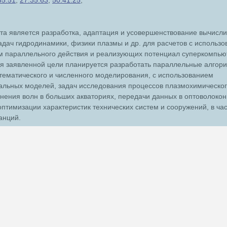
35.51
;
27.35.63
;
50.41.25
;
та является разработка, адаптация и усовершенствование вычисл
дач гидродинамики, физики плазмы и др. для расчетов с использ
м параллельного действия и реализующих потенциал суперкомпь
ия заявленной цели планируется разработать параллельные алгор
ематического и численного моделирования, с использованием
альных моделей, задач исследования процессов плазмохимическо
нения волн в больших акваториях, передачи данных в оптоволоко
 оптимизации характеристик технических систем и сооружений, в час
анций.