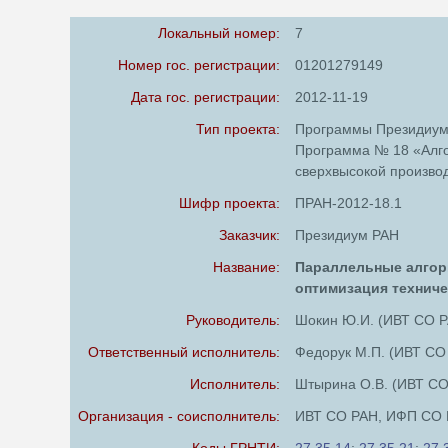
Локальный номер:
7
Номер гос. регистрации:
01201279149
Дата гос. регистрации:
2012-11-19
Тип проекта:
Программы Президиум
Программа № 18 «Алго
сверхвысокой произво
Шифр проекта:
ПРАН-2012-18.1
Заказчик:
Президиум РАН
Название:
Параллельные алгор
оптимизация техниче
Руководитель:
Шокин Ю.И. (ИВТ СО 
Ответственный исполнитель:
Федорук М.П. (ИВТ СО
Исполнитель:
Штырина О.В. (ИВТ СО
Организация - соисполнитель:
ИВТ СО РАН, ИФП СО