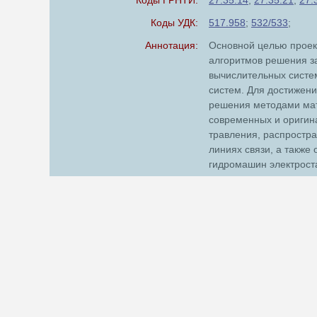
Коды ГРНТИ:
27.35.14
;
27.35.21
;
27.
Коды УДК:
517.958
;
532/533
;
Аннотация:
Основной целью проек
алгоритмов решения за
вычислительных систе
систем. Для достижен
решения методами мат
современных и оригин
травления, распростра
линиях связи, а также
гидромашин электрост