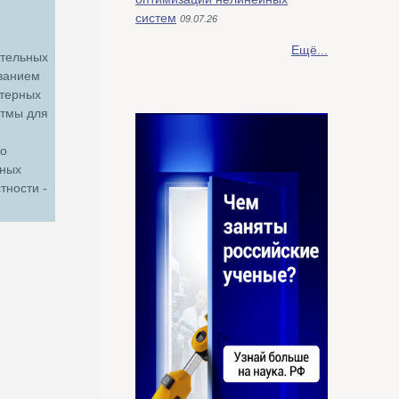
систем
09.07.26
Ещё...
ительных
ованием
ютерных
итмы для
го
нных
тности -