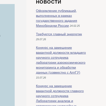
НОВОСТИ
Оформление публикаций,
выполненных в рамках
государственного задания
Минобрнауки России
24.02.25
Требуется главный энергетик
м
29.07.26
Конкурс на замещение
вакантной должности младшего
научного сотрудника
лаборатории аэрокосмического
мониторинга и обработки
данных (совместно с АлтГУ)
15.07.26
Конкурс на замещение
вакантной должности главного
научного сотрудника
Лаборатории анализа и
оптимизации нелинейных