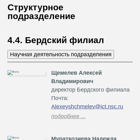
В
Структурное
Т
подразделение
4.4. Бердский филиал
Щемелев Алексей
Владимирович
директор Бердского филиала
Почта:
Alexeyshchmelev@ict.nsc.ru
подробнее ...
Мураткозиева Надежда