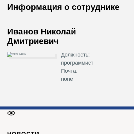
В
Информация о сотруднике
Т
Иванов Николай
Дмитриевич
Должность:
программист
Почта:
none
НОВОСТИ