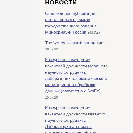
НОВОСТИ
Оформление публикаций,
выполненных в рамках
государственного задания
Минобрнауки России
24.02.25
Требуется главный энергетик
29.07.26
Конкурс на замещение
вакантной должности младшего
научного сотрудника
лаборатории аэрокосмического
мониторинга и обработки
данных (совместно с АлтГУ)
15.07.26
Конкурс на замещение
вакантной должности главного
научного сотрудника
Лаборатории анализа и
оптимизации нелинейных