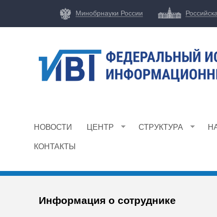
Минобрнауки России
Российск
Ф
И
НОВОСТИ
ЦЕНТР
СТРУКТУРА
Н
Ц
И
КОНТАКТЫ
В
Т
Информация о сотруднике