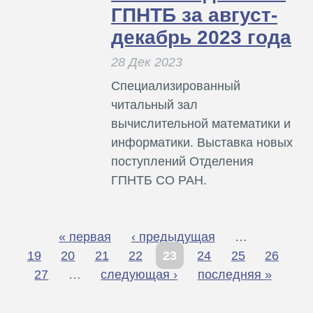
ГПНТБ за август-
декабрь 2023 года
28 Дек 2023
Специализированный
читальный зал
вычислительной математики и
информатики. Выставка новых
поступлений Отделения
ГПНТБ СО РАН.
« первая
‹ предыдущая
…
С
19
20
21
22
23
24
25
26
т
27
…
следующая ›
последняя »
р
а