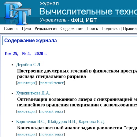
Главная
|
Цели
|
Редколлегия
|
Содержание
|
Поиск
|
Подписка
|
Правил
Содержание журнала
Том 25, № 4, 2020 г.
Дерябин С.Л.
Построение двумерных течений в физическом простр
распада специального разрыва
[
аннотация
]
[
полный текст
]
Художиткова Д.А.
Оптимизация волоконного лазера с синхронизацией м
нелинейного вращения поляризации с использование
[
аннотация
]
[
полный текст
]
Корниенко В.С.
,
Шайдуров В.В.
,
Карепова Е.Д.
Конечно-разностный аналог задачи равновесия "сред
[
аннотация
]
[
полный текст
]