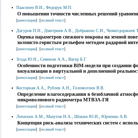
Паасонен В.И.
,
Федорук М.П.
О повышении точности численных решений уравнения
[
аннотация
]
[
полный текст
]
Дагуров П.Н.
,
Дмитриев А.В.
,
Добрынин С.И.
,
Чимитдоржиев Т
Оценка параметров снежного покрова на земной пов
холмисто-гористым рельефом методом радарной инт
[
аннотация
]
[
полный текст
]
Згода Ю.Н.
,
Семенов А.А.
,
Вагер Б.Г.
Особенности подготовки BIM-модели при создании ф
визуализации в виртуальной и дополненной реальнос
[
аннотация
]
[
полный текст
]
Косторная А.А.
,
Рублев А.Н.
,
Голомолзин В.В.
Определение влагосодержания в безоблачной атмосфе
микроволнового радиометра МТВЗА-ГЯ
[
аннотация
]
[
полный текст
]
Лепихин А.М.
,
Махутов Н.А.
,
Шокин Ю.И.
,
Юрченко А.В.
Концепция риск-анализа технических систем с испо
[
аннотация
]
[
полный текст
]