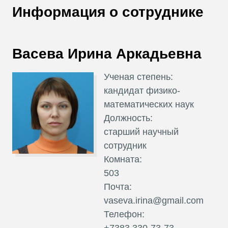
В
Информация о сотруднике
Т
Васева Ирина Аркадьевна
Ученая степень:
кандидат физико-
математических наук
Должность:
старший научный
сотрудник
Комната:
503
Почта:
vaseva.irina@gmail.com
Телефон:
+7383 330-73-73